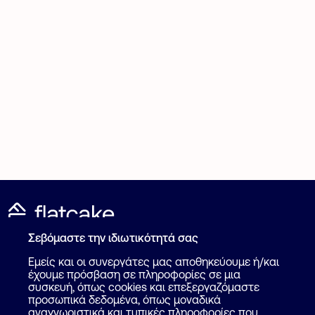
Σεβόμαστε την ιδιωτικότητά σας
Καταχώρηση Αγγελίας
Για επαγγελματίες
Εμείς και οι συνεργάτες μας αποθηκεύουμε ή/και
Πως λειτουργεί
έχουμε πρόσβαση σε πληροφορίες σε μια
Βοήθεια
συσκευή, όπως cookies και επεξεργαζόμαστε
Επικοινωνία
προσωπικά δεδομένα, όπως μοναδικά
Ψάξε επαγγελματία
αναγνωριστικά και τυπικές πληροφορίες που