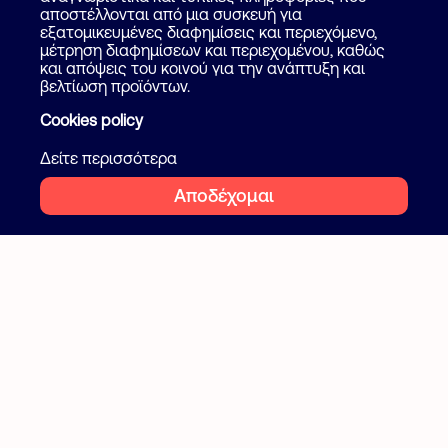
αποστέλλονται από μια συσκευή για
Blog
εξατομικευμένες διαφημίσεις και περιεχόμενο,
μέτρηση διαφημίσεων και περιεχομένου, καθώς
και απόψεις του κοινού για την ανάπτυξη και
Ακολουθήστε μας
Όροι και προϋποθέσεις
βελτίωση προϊόντων.
Ιδιωτικότητα
Cookies policy
Facebook
Instagram
Cookies
Δείτε περισσότερα
Αποδέχομαι
2026 Flatcake. All rights reserved