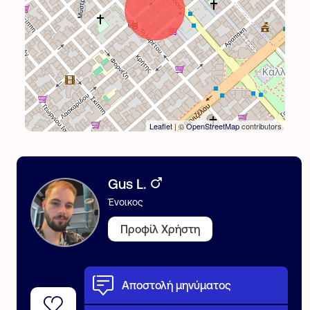
Leaflet
| ©
OpenStreetMap
contributors
Gus L.
Ένοικος
Προφίλ Χρήστη
Αποστολή μηνύματος