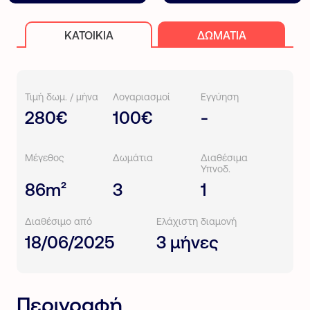
ΚΑΤΟΙΚΊΑ
ΔΩΜΆΤΙΑ
Τιμή δωμ. / μήνα
Λογαριασμοί
Εγγύηση
280€
100€
-
Μέγεθος
Δωμάτια
Διαθέσιμα
Υπνοδ.
86m²
3
1
Διαθέσιμο από
Ελάχιστη διαμονή
18/06/2025
3 μήνες
Περιγραφή