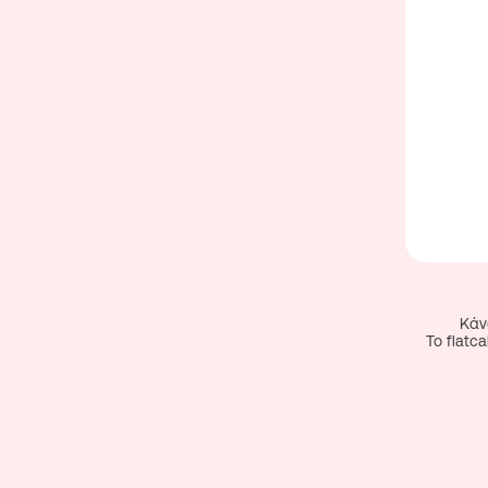
Κάν
To flat