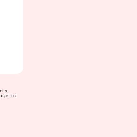
ake.
πορρήτου
!