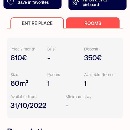
Save in favorites
pinboard
ENTIRE PLACE
ROOMS
Price / month
Bills
Deposit
610€
-
350€
Size
Rooms
Available Rooms
60m²
1
1
Available from
Minimum stay
31/10/2022
-