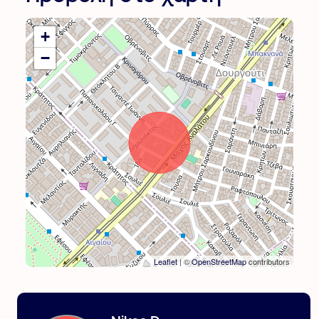
+
−
Leaflet
| ©
OpenStreetMap
contributors