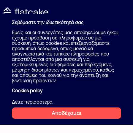
Σεβόμαστε την ιδιωτικότητά σας
Καταχώρηση Αγγελίας
Για επαγγελματίες
Εμείς και οι συνεργάτες μας αποθηκεύουμε ή/και
Πως λειτουργεί
έχουμε πρόσβαση σε πληροφορίες σε μια
Βοήθεια
συσκευή, όπως cookies και επεξεργαζόμαστε
Επικοινωνία
προσωπικά δεδομένα, όπως μοναδικά
Ψάξε επαγγελματία
αναγνωριστικά και τυπικές πληροφορίες που
αποστέλλονται από μια συσκευή για
Blog
εξατομικευμένες διαφημίσεις και περιεχόμενο,
μέτρηση διαφημίσεων και περιεχομένου, καθώς
και απόψεις του κοινού για την ανάπτυξη και
Ακολουθήστε μας
Όροι και προϋποθέσεις
βελτίωση προϊόντων.
Ιδιωτικότητα
Cookies policy
Facebook
Instagram
Cookies
Δείτε περισσότερα
Αποδέχομαι
2026 Flatcake. All rights reserved