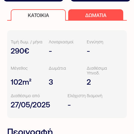
ΚΑΤΟΙΚΊΑ
ΔΩΜΆΤΙΑ
Τιμή δωμ. / μήνα
Λογαριασμοί
Εγγύηση
290€
-
-
Μέγεθος
Δωμάτια
Διαθέσιμα
Υπνοδ.
102m²
3
2
Διαθέσιμο από
Ελάχιστη διαμονή
27/05/2025
-
Περιγραφή