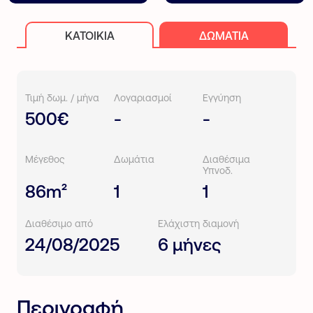
ΚΑΤΟΙΚΊΑ
ΔΩΜΆΤΙΑ
Τιμή δωμ. / μήνα
Λογαριασμοί
Εγγύηση
500€
-
-
Μέγεθος
Δωμάτια
Διαθέσιμα
Υπνοδ.
86m²
1
1
Διαθέσιμο από
Ελάχιστη διαμονή
24/08/2025
6 μήνες
Περιγραφή