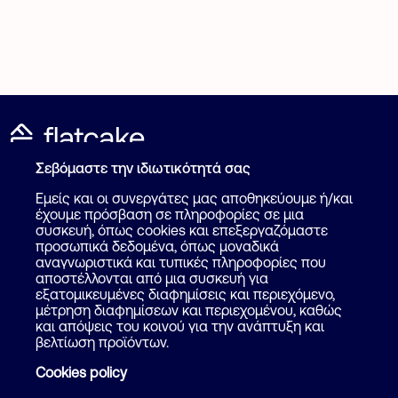
Σεβόμαστε την ιδιωτικότητά σας
Καταχώρηση Αγγελίας
Για επαγγελματίες
Εμείς και οι συνεργάτες μας αποθηκεύουμε ή/και
Πως λειτουργεί
έχουμε πρόσβαση σε πληροφορίες σε μια
Βοήθεια
συσκευή, όπως cookies και επεξεργαζόμαστε
Επικοινωνία
προσωπικά δεδομένα, όπως μοναδικά
Ψάξε επαγγελματία
αναγνωριστικά και τυπικές πληροφορίες που
αποστέλλονται από μια συσκευή για
Blog
εξατομικευμένες διαφημίσεις και περιεχόμενο,
μέτρηση διαφημίσεων και περιεχομένου, καθώς
και απόψεις του κοινού για την ανάπτυξη και
Ακολουθήστε μας
Όροι και προϋποθέσεις
βελτίωση προϊόντων.
Ιδιωτικότητα
Cookies policy
Facebook
Instagram