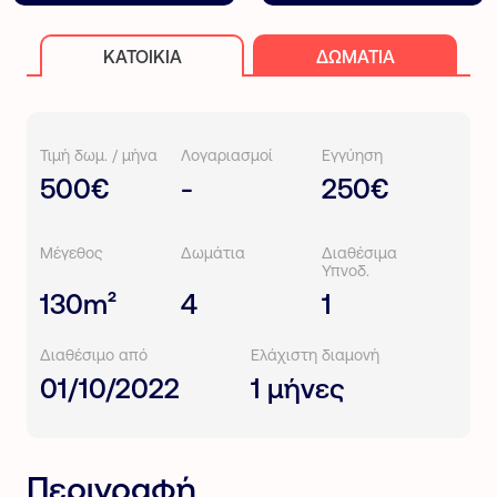
ΚΑΤΟΙΚΊΑ
ΔΩΜΆΤΙΑ
Τιμή δωμ. / μήνα
Λογαριασμοί
Εγγύηση
500€
-
250€
Μέγεθος
Δωμάτια
Διαθέσιμα
Υπνοδ.
130m²
4
1
Διαθέσιμο από
Ελάχιστη διαμονή
01/10/2022
1 μήνες
Περιγραφή