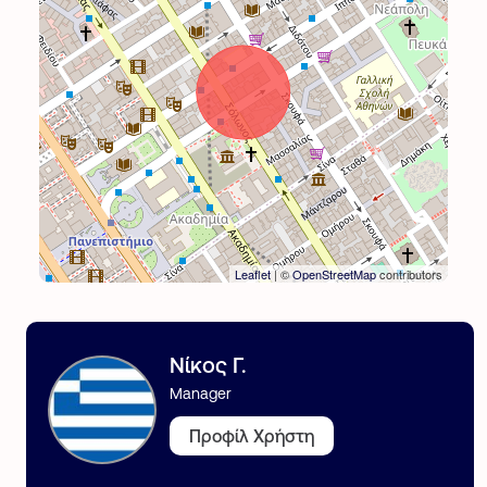
Leaflet
| ©
OpenStreetMap
contributors
Νίκος Γ.
Manager
Προφίλ Χρήστη