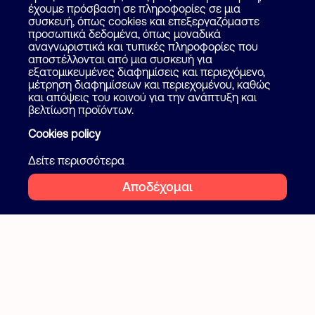
Πως λειτουργεί
έχουμε πρόσβαση σε πληροφορίες σε μια
Βοήθεια
συσκευή, όπως cookies και επεξεργαζόμαστε
Επικοινωνία
προσωπικά δεδομένα, όπως μοναδικά
Ψάξε επαγγελματία
αναγνωριστικά και τυπικές πληροφορίες που
αποστέλλονται από μια συσκευή για
Blog
εξατομικευμένες διαφημίσεις και περιεχόμενο,
μέτρηση διαφημίσεων και περιεχομένου, καθώς
και απόψεις του κοινού για την ανάπτυξη και
Ακολουθήστε μας
Όροι και προϋποθέσεις
βελτίωση προϊόντων.
Ιδιωτικότητα
Cookies policy
Facebook
Instagram
Cookies
Δείτε περισσότερα
Αποδέχομαι
2026 Flatcake. All rights reserved