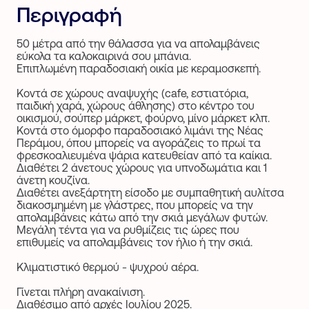
Περιγραφή
50 μέτρα από την θάλασσα για να απολαμβάνεις
εύκολα τα καλοκαιρινά σου μπάνια.‎
Επιπλωμένη παραδοσιακή οικία με κεραμοσκεπή.‎
Κοντά σε χώρους αναψυχής (cafe, εστιατόρια,
παιδική χαρά, χώρους άθλησης) στο κέντρο ‎του
οικισμού, σούπερ μάρκετ, φούρνο, μίνο μάρκετ κλπ.‎
Κοντά στο όμορφο παραδοσιακό λιμάνι της Νέας
Περάμου, όπου μπορείς να αγοράζεις το ‎πρωί τα
φρεσκοαλιευμένα ψάρια κατευθείαν από τα καίκια.‎
Διαθέτει 2 άνετους χώρους για υπνοδωμάτια και 1
άνετη κουζίνα.‎
Διαθέτει ανεξάρτητη είσοδο με συμπαθητική αυλίτσα
διακοσμημένη με γλάστρες, που ‎μπορείς να την
απολαμβάνεις κάτω από την σκιά μεγάλων φυτών.‎
Μεγάλη τέντα για να ρυθμίζεις τις ώρες που
επιθυμείς να απολαμβάνεις τον ήλιο ή την σκιά.‎
Κλιματιστικό θερμού - ψυχρού αέρα.‎
Γίνεται πλήρη ανακαίνιση. ‎
Διαθέσιμο από αρχές Ιουλίου 2025.