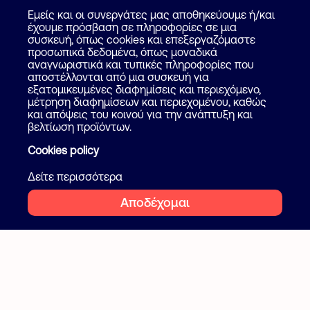
Καταχώρηση Αγγελίας
Για επαγγελματίες
Εμείς και οι συνεργάτες μας αποθηκεύουμε ή/και
Πως λειτουργεί
έχουμε πρόσβαση σε πληροφορίες σε μια
Βοήθεια
συσκευή, όπως cookies και επεξεργαζόμαστε
Επικοινωνία
προσωπικά δεδομένα, όπως μοναδικά
Ψάξε επαγγελματία
αναγνωριστικά και τυπικές πληροφορίες που
αποστέλλονται από μια συσκευή για
Blog
εξατομικευμένες διαφημίσεις και περιεχόμενο,
μέτρηση διαφημίσεων και περιεχομένου, καθώς
και απόψεις του κοινού για την ανάπτυξη και
Ακολουθήστε μας
Όροι και προϋποθέσεις
βελτίωση προϊόντων.
Ιδιωτικότητα
Cookies policy
Facebook
Instagram
Cookies
Δείτε περισσότερα
Αποδέχομαι
2026 Flatcake. All rights reserved