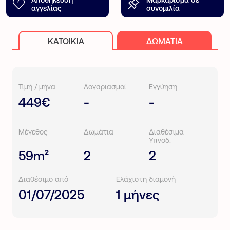
αγγελίας
συνομιλία
ΚΑΤΟΙΚΊΑ
ΔΩΜΆΤΙΑ
Τιμή / μήνα
Λογαριασμοί
Εγγύηση
449€
-
-
Μέγεθος
Δωμάτια
Διαθέσιμα
Υπνοδ.
59m²
2
2
Διαθέσιμο από
Ελάχιστη διαμονή
01/07/2025
1 μήνες