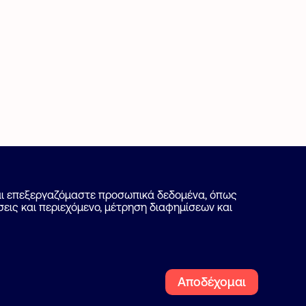
Πως λειτουργεί
και επεξεργαζόμαστε προσωπικά δεδομένα, όπως
εις και περιεχόμενο, μέτρηση διαφημίσεων και
Ψάξε επαγγελματία
Blog
Ακολουθήστε μας
Αποδέχομαι
Facebook
Instagra