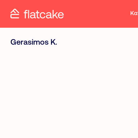
Κα
Gerasimos K.