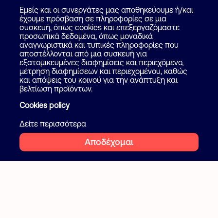
Καταχώρηση Αγγελίας
Για επαγγελματίες
Εμείς και οι συνεργάτες μας αποθηκεύουμε ή/και
Πως λειτουργεί
έχουμε πρόσβαση σε πληροφορίες σε μια
Βοήθεια
συσκευή, όπως cookies και επεξεργαζόμαστε
Επικοινωνία
προσωπικά δεδομένα, όπως μοναδικά
Ψάξε επαγγελματία
αναγνωριστικά και τυπικές πληροφορίες που
αποστέλλονται από μια συσκευή για
Blog
εξατομικευμένες διαφημίσεις και περιεχόμενο,
μέτρηση διαφημίσεων και περιεχομένου, καθώς
και απόψεις του κοινού για την ανάπτυξη και
Ακολουθήστε μας
Όροι και προϋποθέσεις
βελτίωση προϊόντων.
Ιδιωτικότητα
Cookies policy
Facebook
Instagram
Cookies
Δείτε περισσότερα
Αποδέχομαι
2026 Flatcake. All rights reserved