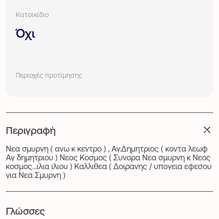
Κατοικίδιο
Όχι
Περιοχές προτίμησης
Περιγραφή
Νεα σμυρνη ( ανω κ κεντρο ) , Αγ.Δημητριος ( κοντα λεωφ
Αγ δημητριου ) Νεος Κοσμος ( Συνορα Νεα σμυρνη κ Νεος
κοσμος...ιλια ιλιου ) Καλλιθεα ( Δοιρανης / υπογεια εφεσου
για Νεα Σμυρνη )
Γλώσσες