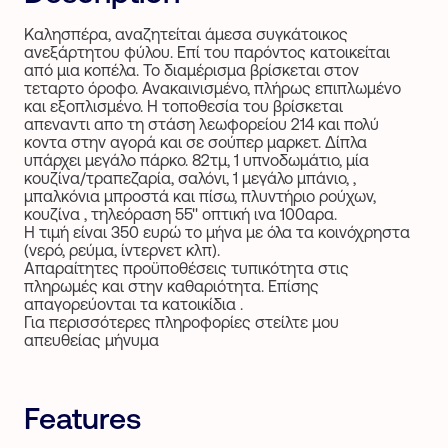
Καλησπέρα, αναζητείται άμεσα συγκάτοικος
ανεξάρτητου φύλου. Επί του παρόντος κατοικείται
από μια κοπέλα. Το διαμέρισμα βρίσκεται στον
τεταρτο όροφο. Ανακαινισμένο, πλήρως επιπλωμένο
και εξοπλισμένο. Η τοποθεσία του βρίσκεται
απεναντι απο τη στάση λεωφορείου 214 και πολύ
κοντα στην αγορά και σε σούπερ μαρκετ. Δίπλα
υπάρχει μεγάλο πάρκο. 82τμ, 1 υπνοδωμάτιο, μία
κουζίνα/τραπεζαρία, σαλόνι, 1 μεγάλο μπάνιο, ,
μπαλκόνια μπροστά και πίσω, πλυντήριο ρούχων,
κουζίνα , τηλεόραση 55'' οπτική ινα 100αρα.
Η τιμή είναι 350 ευρώ το μήνα με όλα τα κοινόχρηστα
(νερό, ρεύμα, ίντερνετ κλπ).
Απαραίτητες προϋποθέσεις τυπικότητα στις
πληρωμές και στην καθαριότητα. Επίσης
απαγορεύονται τα κατοικίδια .
Για περισσότερες πληροφορίες στείλτε μου
απευθείας μήνυμα
Features