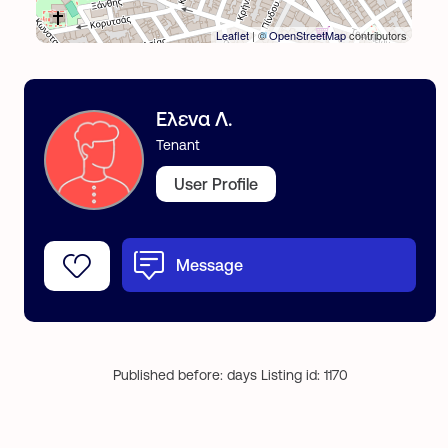
Leaflet
| ©
OpenStreetMap
contributors
Ελενα Λ.
Tenant
User Profile
Message
Published before: days Listing id: 1170