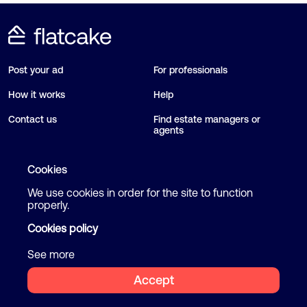
Post your ad
For professionals
How it works
Help
Contact us
Find estate managers or
agents
Blog
Cookies
We use cookies in order for the site to function
Follow us
Terms and Conditions
properly.
Privacy Policy
Cookies policy
Facebook
Instagram
Cookies
See more
Accept
2026 Flatcake. All rights reserved