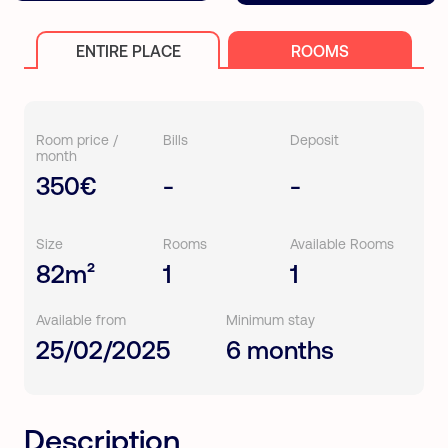
ENTIRE PLACE
ROOMS
Room price /
Bills
Deposit
month
350€
-
-
Size
Rooms
Available Rooms
82m²
1
1
Available from
Minimum stay
25/02/2025
6 months
Description