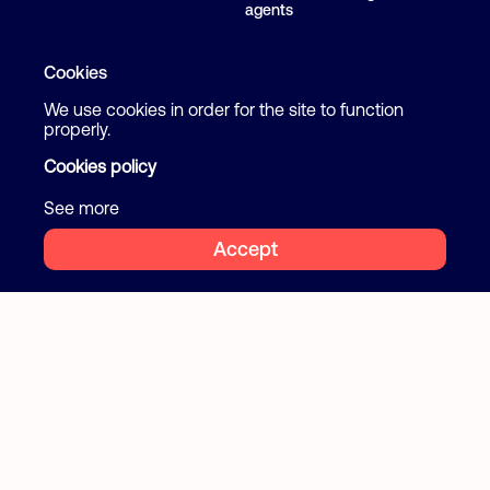
agents
Blog
Cookies
We use cookies in order for the site to function
Follow us
Terms and Conditions
properly.
Privacy Policy
Cookies policy
Facebook
Instagram
Cookies
See more
Accept
2026 Flatcake. All rights reserved