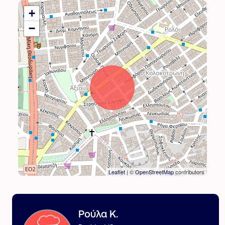
+
−
Leaflet
| ©
OpenStreetMap
contributors
Ρούλα Κ.