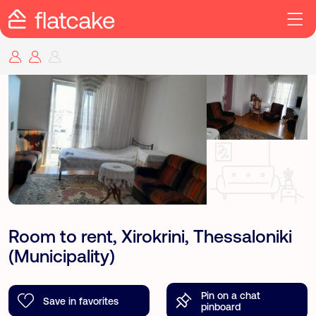
Room to rent, Xirokrini, Thessaloniki
(Municipality)
Pin on a chat
Save in favorites
pinboard