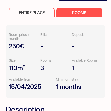
ENTIRE PLACE
ROOMS
Room price /
Bills
Deposit
month
250€
-
-
Size
Rooms
Available Rooms
110m²
3
1
Available from
Minimum stay
15/04/2025
1 months
Description