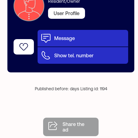
Resident/Owner
User Profile
Message
Show tel. number
Published before: days Listing id: 1194
Share the
ad