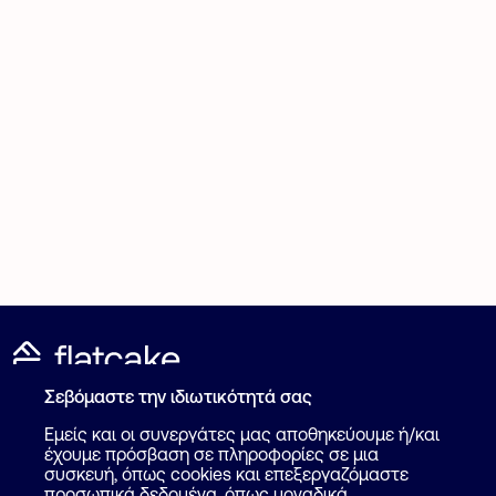
Σεβόμαστε την ιδιωτικότητά σας
Καταχώρηση Αγγελίας
Για επαγγελματίες
Εμείς και οι συνεργάτες μας αποθηκεύουμε ή/και
Πως λειτουργεί
έχουμε πρόσβαση σε πληροφορίες σε μια
Βοήθεια
συσκευή, όπως cookies και επεξεργαζόμαστε
Επικοινωνία
προσωπικά δεδομένα, όπως μοναδικά
Ψάξε επαγγελματία