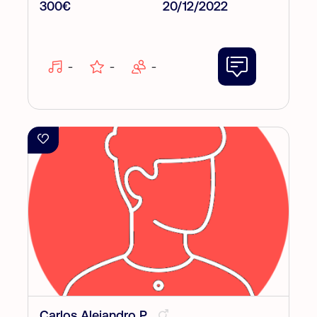
300€
20/12/2022
-
-
-
Carlos Alejandro P.