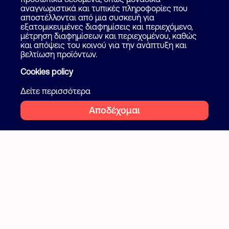
αναγνωριστικά και τυπικές πληροφορίες που
αποστέλλονται από μια συσκευή για
Blog
εξατομικευμένες διαφημίσεις και περιεχόμενο,
μέτρηση διαφημίσεων και περιεχομένου, καθώς
και απόψεις του κοινού για την ανάπτυξη και
Ακολουθήστε μας
Όροι και προϋποθέσεις
βελτίωση προϊόντων.
Ιδιωτικότητα
Cookies policy
Facebook
Instagram
Cookies
Δείτε περισσότερα
Αποδέχομαι
2026 Flatcake. All rights reserved