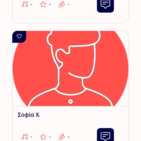
-
-
-
Σοφία Χ.
-
-
-