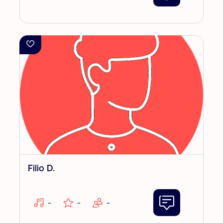
Filio D.
-
-
-