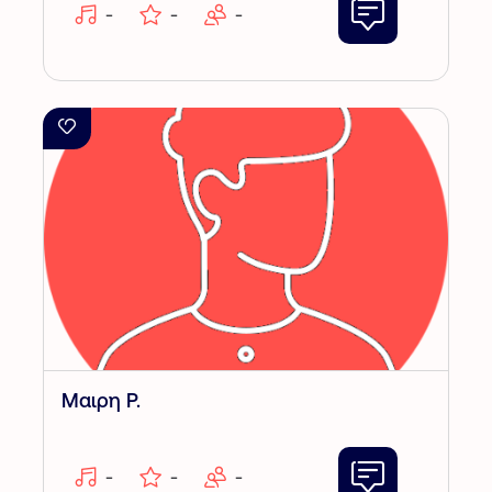
-
-
-
Μαιρη P.
-
-
-