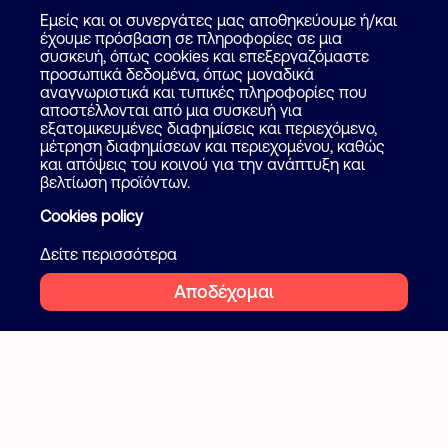
Καταχώρηση Αγγελίας
Για επαγγελματίες
Εμείς και οι συνεργάτες μας αποθηκεύουμε ή/και
Πως λειτουργεί
έχουμε πρόσβαση σε πληροφορίες σε μια
Βοήθεια
συσκευή, όπως cookies και επεξεργαζόμαστε
Επικοινωνία
προσωπικά δεδομένα, όπως μοναδικά
Ψάξε επαγγελματία
αναγνωριστικά και τυπικές πληροφορίες που
αποστέλλονται από μια συσκευή για
Blog
εξατομικευμένες διαφημίσεις και περιεχόμενο,
μέτρηση διαφημίσεων και περιεχομένου, καθώς
και απόψεις του κοινού για την ανάπτυξη και
Ακολουθήστε μας
Όροι και προϋποθέσεις
βελτίωση προϊόντων.
Ιδιωτικότητα
Cookies policy
Facebook
Instagram
Cookies
Δείτε περισσότερα
Αποδέχομαι
2026 Flatcake. All rights reserved