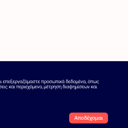
Πως λειτουργεί
και επεξεργαζόμαστε προσωπικά δεδομένα, όπως
εις και περιεχόμενο, μέτρηση διαφημίσεων και
Ψάξε επαγγελματία
Blog
Ακολουθήστε μας
Αποδέχομαι
Facebook
Instagra