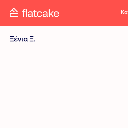
Κα
Ξένια Ξ.